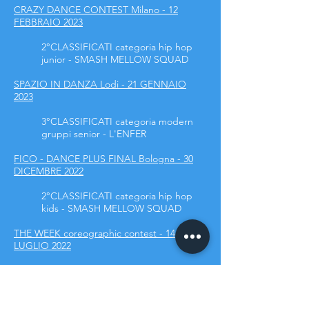
CRAZY DANCE CONTEST Milano - 12
FEBBRAIO 2023
2°CLASSIFICATI
categoria hip hop
junior - SMASH MELLOW SQUAD
SPAZIO IN DANZA Lodi - 21 GENNAIO
2023
3°CLASSIFICATI
categoria modern
gruppi senior - L'ENFER
FICO - DANCE PLUS FINAL Bologna - 30
DICEMBRE 2022
2°CLASSIFICATI
categoria hip hop
kids - SMASH MELLOW SQUAD
THE WEEK coreographic contest - 14
LUGLIO 2022
2°CLASSIFICATE
categoria hip hop
kids - SMASH MELLOW SQUAD
H2R REVOLUTION coreographic contest -