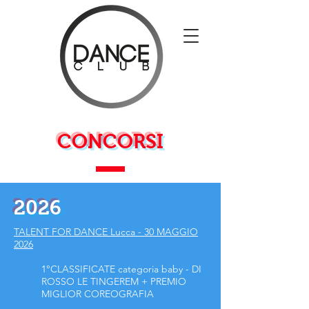
CONCORSI
2026
TALENT FOR DANCE Lucca - 30 MAGGIO
2026
1°CLASSIFICATE categoria baby - DI
ROSSO LE TINGEREM + PREMIO
MIGLIOR COREOGRAFIA