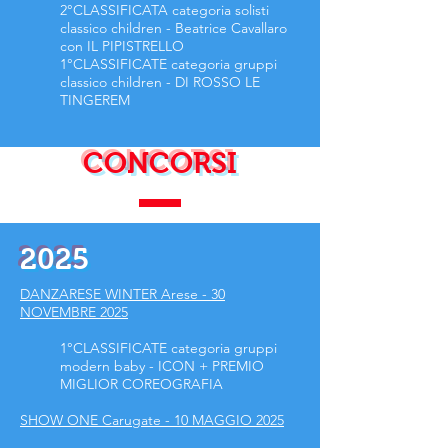
2°CLASSIFICATA categoria solisti
classico children - Beatrice Cavallaro
con IL PIPISTRELLO
1°CLASSIFICATE categoria gruppi
classico children - DI ROSSO LE
TINGEREM
CONCORSI
2025
DANZARESE WINTER Arese - 30
NOVEMBRE 2025
1°CLASSIFICATE categoria gruppi
modern baby - ICON + PREMIO
MIGLIOR COREOGRAFIA
SHOW ONE Carugate - 10 MAGGIO 2025